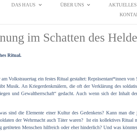
DAS HAUS
ÜBER UNS
AKTUELLES
KONTA
nung im Schatten des Held
hes Ritual.
r am Volkstrauertag ein festes Ritual gestaltet: Repräsentant*innen von
bt Musik. An Kriegerdenkmälern, die oft der Verklärung des soldati
egen und Gewaltherrschaft“ gedacht. Auch wenn sich der Inhalt der
was sind die Elemente einer Kultur des Gedenkens? Kann man die j
ldaten der Wehrmacht auch Täter waren? Ist ein kollektives Ritual mi
eg getöteten Menschen hilfreich oder eher hinderlich? Und was könnt