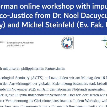
 mit unseren philippinischen Partner:innen
eological Seminary (ACTS) in Luzon laden wir am Montag den 16 
von den Auswirkungen der globalen Erderhitzung besonders stark betrof
urde im November 2025 ein Jahr des nationalen Notstands ausgerufen.
 der Iglesia Filipina Independiente verbunden. Hier wie dort setzen wir
rer Verantwortung als Christ:innen auseinander. In dem Workshop wol
uschen, was für unseren Einsatz für mehr Klimagerechtigkeit / Eco-