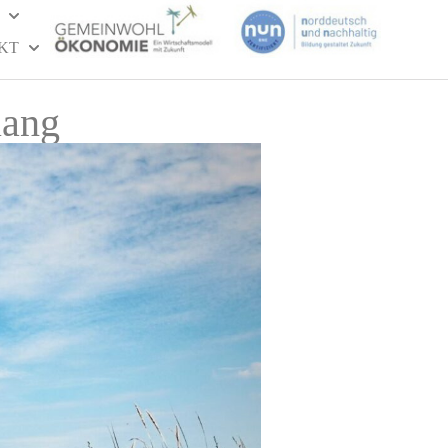
KT
lang