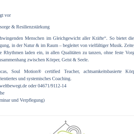
gt vor
sorge & Resilienzstärkung
chwingenden Menschen im Gleichgewicht aller Kräfte“. So bietet di
ung, in der Natur & im Raum – begleitet von vielfältiger Musik. Zeite
le Rhythmen laden ein, in allen Qualitäten zu tanzen, ohne feste Vo
Zusammenhang zwischen Körper, Geist & Seele.
cas, Soul Motion® certified Teacher, achtsamkeitsbasierte Kör
rientiertes und systemisches Coaching.
weltbewegt.de
oder 04671/9112-14
che
minar und Verpflegung)