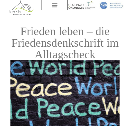
DAS HAUS
ÜBER UNS
Frieden leben – die
Friedensdenkschrift im
Alltagscheck